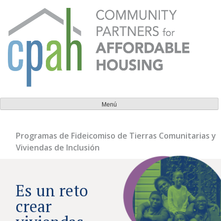
Ir
al
contenido
Socios comunitarios para la vivienda asequible
Todos deberían tener un lugar al que puedan llamar
Menú
hogar.
Programas de Fideicomiso de Tierras Comunitarias y
Viviendas de Inclusión
Es un reto
crear