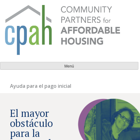
Ir
al
contenido
Socios comunitarios para la vivienda asequible
Todos deberían tener un lugar al que puedan llamar
Menú
hogar.
Ayuda para el pago inicial
El mayor
obstáculo
para la