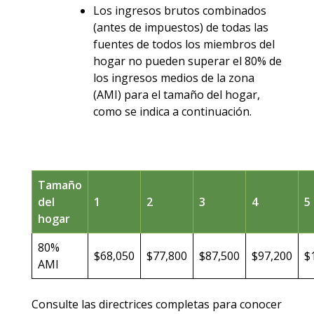
Los ingresos brutos combinados
(antes de impuestos) de todas las
fuentes de todos los miembros del
hogar no pueden superar el 80% de
los ingresos medios de la zona
(AMI) para el tamaño del hogar,
como se indica a continuación.
Tamaño
del
1
2
3
4
5
hogar
80%
$68,050
$77,800
$87,500
$97,200
$
AMI
Consulte las directrices completas para conocer