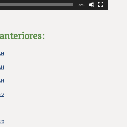
00:40
anteriores:
AH
AH
AH
22
1
20