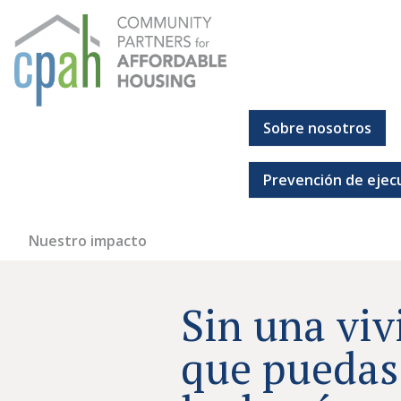
Ir
al
contenido
Sobre nosotros
Socios comunitarios para la vivienda asequible
Todos deberían tener un lugar al que puedan llamar hoga
Prevención de ejec
Nuestro impacto
Sin una viv
que puedas