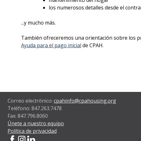
los numerosos detalles desde el contrat
...y mucho más.
También ofreceremos una orientación sobre los 
Ayuda para el pago inicial
de CPAH.
Correo electrónico:
cpahinfo@cpahousing.org
Teléfono: 847.263.7478
Fax: 847.796.8060
Únete a nuestro equipo
Política de privacidad