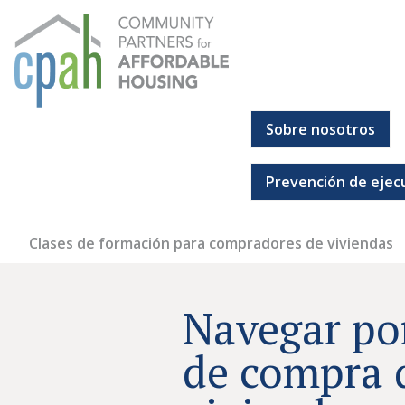
Ir
al
contenido
Sobre nosotros
Socios comunitarios para la vivienda asequible
Todos deberían tener un lugar al que puedan llamar hoga
Prevención de ejec
Clases de formación para compradores de viviendas
Navegar por
de compra 