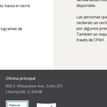
disponible.
o hasta el cierre
Las personas que
recibirán un certi
por algunos pres
programas de
También se requie
través de CPAH.
Oficina principal
800 S. Milwaukee Ave., Suite 201
Libertyville, IL 60048