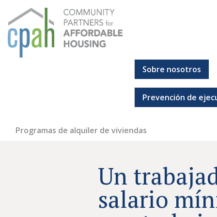
Ir
al
contenido
Sobre nosotros
Socios comunitarios para la vivienda asequible
Todos deberían tener un lugar al que puedan llamar hoga
Prevención de ejec
Programas de alquiler de viviendas
Un trabaja
salario mín