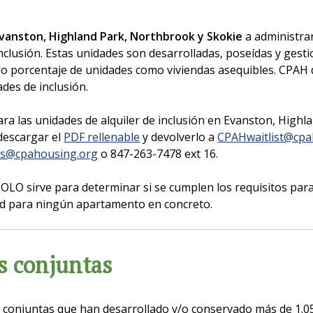
vanston, Highland Park, Northbrook y Skokie
a administra
inclusión. Estas unidades son desarrolladas, poseídas y ge
 porcentaje de unidades como viviendas asequibles. CPAH de
ades de inclusión.
para las unidades de alquiler de inclusión en Evanston, High
descargar el
PDF rellenable
y devolverlo a
CPAHwaitlist@cpa
os@cpahousing.org
o 847-263-7478 ext 16.
SOLO sirve para determinar si se cumplen los requisitos para
itud para ningún apartamento en concreto.
s conjuntas
conjuntas que han desarrollado y/o conservado más de 1.050