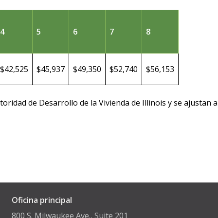
4
5
6
7
8
$42,525
$45,937
$49,350
$52,740
$56,153
toridad de Desarrollo de la Vivienda de Illinois y se ajustan
Oficina principal
800 S. Milwaukee Ave., Suite 201