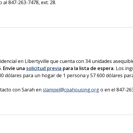
o al 847-263-7478, ext. 28.
idencial en Libertyville que cuenta con 34 unidades asequib
6.
Envíe una
solicitud previa
para la lista de espera.
Los ing
400 dólares para un hogar de 1 persona y 57 600 dólares pa
ntacto con Sarah en
slampel@cpahousing.org
o en el 847-263