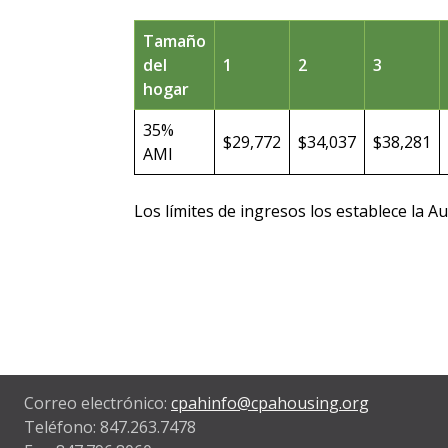
Tamaño
del
1
2
3
hogar
35%
$29,772
$34,037
$38,281
AMI
Los límites de ingresos los establece la Au
Correo electrónico:
cpahinfo@cpahousing.org
Teléfono: 847.263.7478