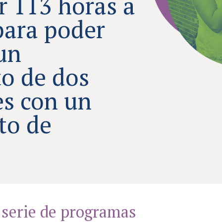
r 113 horas a
para poder
un
o de dos
es con un
sto de
serie de programas